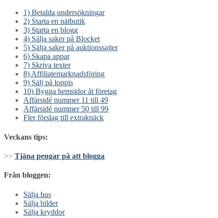
1) Betalda undersökningar
2) Starta en nätbutik
3) Starta en blogg
4) Sälja saker på Blocket
5) Sälja saker på auktionssajter
6) Skapa appar
7) Skriva texter
8) Affiliatemarknadsföring
9) Sälj på loppis
10) Bygga hemsidor åt företag
Affärsidé nummer 11 till 49
Affärsidé nummer 50 till 99
Fler förslag till extraknäck
Veckans tips:
>>
Tjäna pengar på att blogga
Från bloggen:
Sälja hus
Sälja bilder
Sälja kryddor