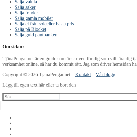
Sälja valuta
Sälja saker
Sälja fonder
Sälja gamla mobiler
Sälja el från solceller bästa pris
Sälja på Blocket
Sälja guld pantbanken
Om sidan:
TjänaPengar.net är en guide som är skriven för dig som vill lära dig tj
verksamhet online, så har du kommit rätt. Jag som driver hemsidan har 
Copyright © 2026 TjänaPengar.net –
Kontakt
–
Vår blogg
Lägg till egen text här eller ta bort den
Sök: