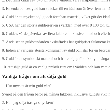
2. Det finns cirka 197 576 ton guld i världen, varav majoriteten finns
3. En enda ounces guld kan sträckas till en tråd som är över fem mil l
4. Guld är ett mycket böjligt och formbart material, vilket gör det idea
5. USA har den största guldreserven i världen, med över 8 100 ton gul
6. Guldets värde påverkas av flera faktorer, inklusive utbud och efterf
7. Ända sedan guldstandarden avskaffades har guldpriset fluktuerat krafti
8. Indien är världens största konsument av guld och står för en betyda
9. Guld är ett symboliskt material och har en djup förankring i många 
10. Att sälja guld är en vanlig praktik runt om i världen och kan vara e
Vanliga frågor om att sälja guld
1. Hur mycket är mitt guld värt?
Svaret på den frågan beror på många faktorer, inklusive guldets vikt, 
2. Kan jag sälja trasiga smycken?