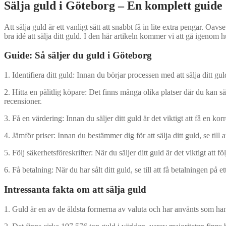
Sälja guld i Göteborg – En komplett guide
Att sälja guld är ett vanligt sätt att snabbt få in lite extra pengar. O
bra idé att sälja ditt guld. I den här artikeln kommer vi att gå igenom h
Guide: Så säljer du guld i Göteborg
1. Identifiera ditt guld: Innan du börjar processen med att sälja ditt gul
2. Hitta en pålitlig köpare: Det finns många olika platser där du kan s
recensioner.
3. Få en värdering: Innan du säljer ditt guld är det viktigt att få en ko
4. Jämför priser: Innan du bestämmer dig för att sälja ditt guld, se till a
5. Följ säkerhetsföreskrifter: När du säljer ditt guld är det viktigt att f
6. Få betalning: När du har sålt ditt guld, se till att få betalningen på 
Intressanta fakta om att sälja guld
1. Guld är en av de äldsta formerna av valuta och har använts som hand