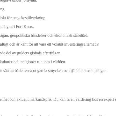
 begravt under jordytan.
ång.
liskt för smyckestillverkning.
d lagrat i Fort Knox.
rågan, geopolitiska händelser och ekonomisk stabilitet.
gt och är känt för att vara ett volatilt investeringsalternativ.
nde del av guldets globala efterfrågan.
kulturer och religioner runt om i världen.
tt sätt att både rensa ut gamla smycken och tjäna lite extra pengar.
renhet och aktuellt marknadspris. Du kan få en värdering hos en expert 