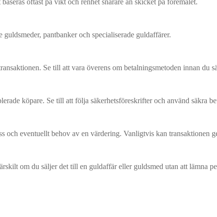
baseras oftast på vikt och renhet snarare än skicket på föremålet.
ve guldsmeder, pantbanker och specialiserade guldaffärer.
transaktionen. Se till att vara överens om betalningsmetoden innan du säl
lerade köpare. Se till att följa säkerhetsföreskrifter och använd säkra b
ocess och eventuellt behov av en värdering. Vanligtvis kan transaktionen
skilt om du säljer det till en guldaffär eller guldsmed utan att lämna pe