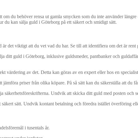
avsett om du behöver rensa ut gamla smycken som du inte använder längre el
ur du kan sälja guld i Göteborg på ett säkert och smidigt sätt.
d är det viktigt att du vet vad du har. Se till att identifiera om det är ren
älja ditt guld i Göteborg, inklusive guldsmeder, pantbanker och guldaffär
rrekt värdering av det. Detta kan göras av en expert eller hos en specialis
tt jämföra priser från olika köpare. På så sätt kan du säkerställa att du får
ölja säkerhetsföreskrifterna. Undvik att skicka ditt guld med posten och se 
ett säkert sätt. Undvik kontant betalning och föredra istället överföring e
elsföremål i tusentals år.