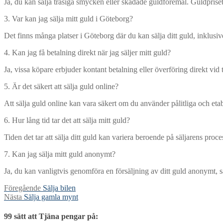
Ja, du kan sälja trasiga smycken eller skadade guldföremål. Guldpriset 
3. Var kan jag sälja mitt guld i Göteborg?
Det finns många platser i Göteborg där du kan sälja ditt guld, inklusi
4. Kan jag få betalning direkt när jag säljer mitt guld?
Ja, vissa köpare erbjuder kontant betalning eller överföring direkt vid 
5. Är det säkert att sälja guld online?
Att sälja guld online kan vara säkert om du använder pålitliga och etab
6. Hur lång tid tar det att sälja mitt guld?
Tiden det tar att sälja ditt guld kan variera beroende på säljarens pr
7. Kan jag sälja mitt guld anonymt?
Ja, du kan vanligtvis genomföra en försäljning av ditt guld anonymt, sär
Inläggsnavigering
Föregående
Föregående
Sälja bilen
Nästa
inlägg:
Nästa
Sälja gamla mynt
inlägg:
99 sätt att Tjäna pengar på: