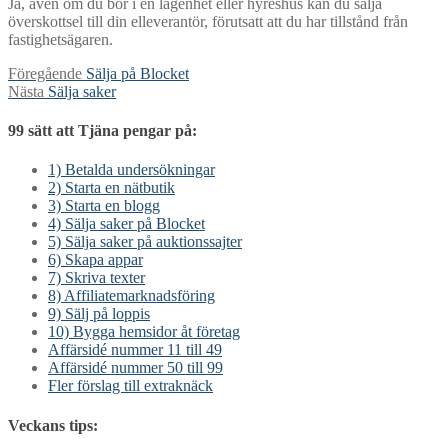
Ja, även om du bor i en lägenhet eller hyreshus kan du sälja
överskottsel till din elleverantör, förutsatt att du har tillstånd från
fastighetsägaren.
Inläggsnavigering
Föregående
Föregående
Sälja på Blocket
Nästa
inlägg:
Nästa
Sälja saker
inlägg:
99 sätt att Tjäna pengar på:
1) Betalda undersökningar
2) Starta en nätbutik
3) Starta en blogg
4) Sälja saker på Blocket
5) Sälja saker på auktionssajter
6) Skapa appar
7) Skriva texter
8) Affiliatemarknadsföring
9) Sälj på loppis
10) Bygga hemsidor åt företag
Affärsidé nummer 11 till 49
Affärsidé nummer 50 till 99
Fler förslag till extraknäck
Veckans tips: