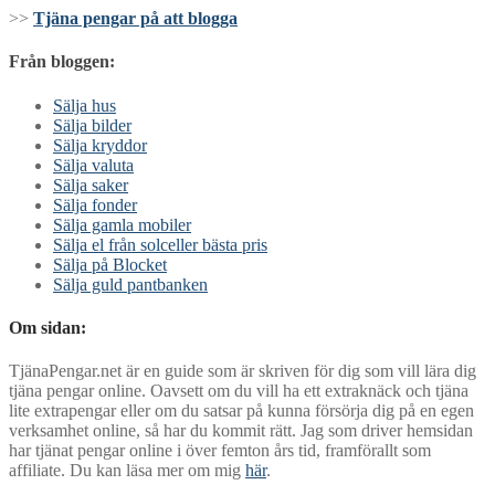
>>
Tjäna pengar på att blogga
Från bloggen:
Sälja hus
Sälja bilder
Sälja kryddor
Sälja valuta
Sälja saker
Sälja fonder
Sälja gamla mobiler
Sälja el från solceller bästa pris
Sälja på Blocket
Sälja guld pantbanken
Om sidan:
TjänaPengar.net är en guide som är skriven för dig som vill lära dig
tjäna pengar online. Oavsett om du vill ha ett extraknäck och tjäna
lite extrapengar eller om du satsar på kunna försörja dig på en egen
verksamhet online, så har du kommit rätt. Jag som driver hemsidan
har tjänat pengar online i över femton års tid, framförallt som
affiliate. Du kan läsa mer om mig
här
.