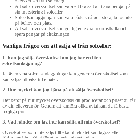
överskottsel från solenergi.
Att sälja överskottsel kan vara ett bra sätt att tjäna pengar på
sin investering i solceller.
Solcellsanläggningar kan vara både små och stora, beroende
på behov och plats.
Att sälja överskottsel kan ge dig en extra inkomstkälla och
spara pengar på elräkningen.
Vanliga frågor om att sälja el från solceller:
1. Kan jag sälja överskottsel om jag har en liten
solcellsanläggning?
Ja, även små solcellsanläggningar kan generera överskottsel som
kan säljas tillbaka till elnätet.
2. Hur mycket kan jag tjäna på att sälja överskottsel?
Det beror på hur mycket överskottsel du producerar och priset du får
av din elleverantör. Genom att jämföra olika avtal kan du få bästa
möjliga pris.
3. Vad händer om jag inte kan sälja all min överskottsel?
Överskottsel som inte säljs tillbaka till elnätet kan lagras eller
förbrukas i hushållet för att minska elkostnaderna.