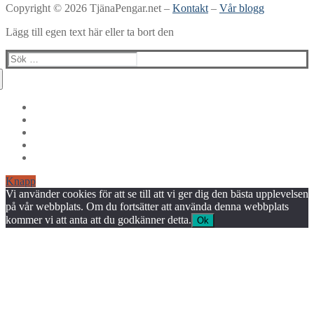
Copyright © 2026 TjänaPengar.net –
Kontakt
–
Vår blogg
Lägg till egen text här eller ta bort den
Sök:
Knapp
Vi använder cookies för att se till att vi ger dig den bästa upplevelsen
på vår webbplats. Om du fortsätter att använda denna webbplats
kommer vi att anta att du godkänner detta.
Ok