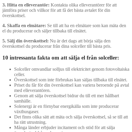
3. Hitta en elleverantör:
Kontakta olika elleverantörer för att
jämföra priser och villkor för att få det bästa avtalet för din
överskottsel.
4. Skaffa en elmätare:
Se till att ha en elmätare som kan mäta den
el du producerar och säljer tillbaka till elnätet.
5. Sälj din överskottsel:
Nu är det dags att börja sälja den
överskottsel du producerar från dina solceller till bästa pris.
10 intressanta fakta om att sälja el från solceller:
Solceller omvandlar solljus till elektricitet genom fotovoltaiska
celler.
Överskottsel som inte förbrukas kan säljas tillbaka till elnätet.
Priset du får för din överskottsel kan variera beroende på avtal
med elleverantören.
Genom att sälja överskottsel bidrar du till ett mer hållbart
samhälle.
Solenergi är en förnybar energikälla som inte producerar
växthusgaser.
Det finns olika sätt att mäta och sälja överskottsel, så se till att
ha rätt utrustning.
Många länder erbjuder incitament och stöd för att sälja