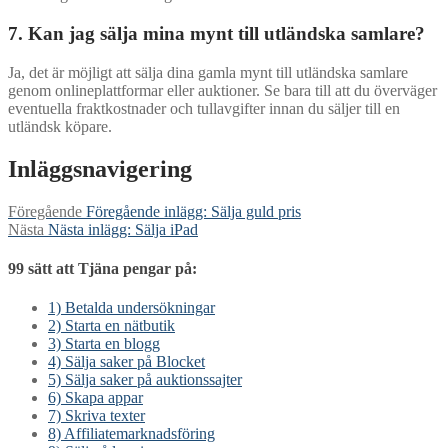
7. Kan jag sälja mina mynt till utländska samlare?
Ja, det är möjligt att sälja dina gamla mynt till utländska samlare
genom onlineplattformar eller auktioner. Se bara till att du överväger
eventuella fraktkostnader och tullavgifter innan du säljer till en
utländsk köpare.
Inläggsnavigering
Föregående
Föregående inlägg:
Sälja guld pris
Nästa
Nästa inlägg:
Sälja iPad
99 sätt att Tjäna pengar på:
1) Betalda undersökningar
2) Starta en nätbutik
3) Starta en blogg
4) Sälja saker på Blocket
5) Sälja saker på auktionssajter
6) Skapa appar
7) Skriva texter
8) Affiliatemarknadsföring