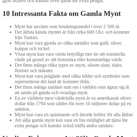
gjort affären och kanske även tjänat lite extra pengar.
10 Intressanta Fakta om Gamla Mynt
Mynt har använts som betalningsmedel i över 2 500 år.
Det äldsta kända myntet är från cirka 600 f.Kr. och kommer
från Turkiet.
Mynt kan vara gjorda av olika metaller som guld, silver,
koppar och nickel.
Vissa mynt kan vara värda betydligt mer än sitt nominella
värde på grund av sitt historiska eller konstnärliga värde.
Det finns många olika typer av mynt, såsom slant, daler,
floriner och dukater.
Mynt kan vara präglade med olika bilder och symboler som
representerar det land de kommer ifrån.
Det finns många samlare runt om i världen som ägnar sig åt
att samla på gamla och ovanliga mynt.
En av världens mest värdefulla mynt är en amerikansk silver-
dollar från 1794 som såldes för över 10 miljoner dollar på en
auktion.
Mynt kan vara en spännande och lärorik hobby för alla åldrar.
Att sälja gamla mynt kan vara en bra möjlighet att tjäna lite
extra pengar och kanske också träffa andra samlare.