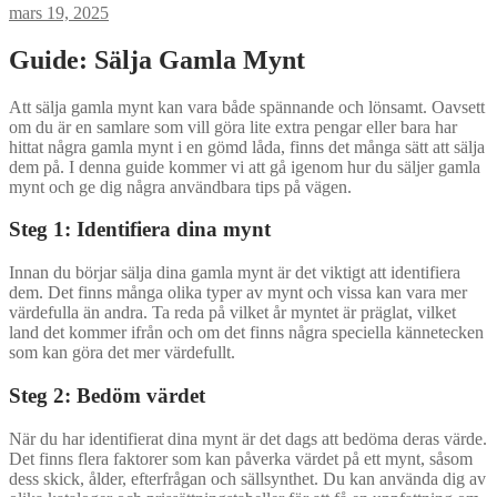
mars 19, 2025
Guide: Sälja Gamla Mynt
Att sälja gamla mynt kan vara både spännande och lönsamt. Oavsett
om du är en samlare som vill göra lite extra pengar eller bara har
hittat några gamla mynt i en gömd låda, finns det många sätt att sälja
dem på. I denna guide kommer vi att gå igenom hur du säljer gamla
mynt och ge dig några användbara tips på vägen.
Steg 1: Identifiera dina mynt
Innan du börjar sälja dina gamla mynt är det viktigt att identifiera
dem. Det finns många olika typer av mynt och vissa kan vara mer
värdefulla än andra. Ta reda på vilket år myntet är präglat, vilket
land det kommer ifrån och om det finns några speciella kännetecken
som kan göra det mer värdefullt.
Steg 2: Bedöm värdet
När du har identifierat dina mynt är det dags att bedöma deras värde.
Det finns flera faktorer som kan påverka värdet på ett mynt, såsom
dess skick, ålder, efterfrågan och sällsynthet. Du kan använda dig av