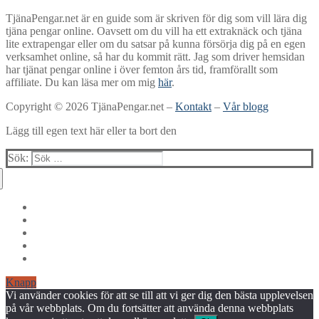
TjänaPengar.net är en guide som är skriven för dig som vill lära dig
tjäna pengar online. Oavsett om du vill ha ett extraknäck och tjäna
lite extrapengar eller om du satsar på kunna försörja dig på en egen
verksamhet online, så har du kommit rätt. Jag som driver hemsidan
har tjänat pengar online i över femton års tid, framförallt som
affiliate. Du kan läsa mer om mig
här
.
Copyright © 2026 TjänaPengar.net –
Kontakt
–
Vår blogg
Lägg till egen text här eller ta bort den
Sök:
Knapp
Vi använder cookies för att se till att vi ger dig den bästa upplevelsen
på vår webbplats. Om du fortsätter att använda denna webbplats