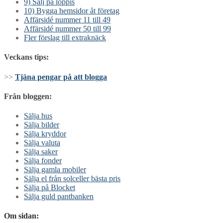
9) Sälj på loppis
10) Bygga hemsidor åt företag
Affärsidé nummer 11 till 49
Affärsidé nummer 50 till 99
Fler förslag till extraknäck
Veckans tips:
>>
Tjäna pengar på att blogga
Från bloggen:
Sälja hus
Sälja bilder
Sälja kryddor
Sälja valuta
Sälja saker
Sälja fonder
Sälja gamla mobiler
Sälja el från solceller bästa pris
Sälja på Blocket
Sälja guld pantbanken
Om sidan: