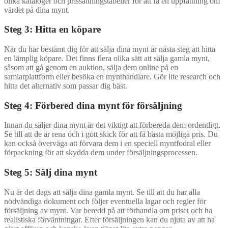
olika kataloger och prissättningstabeller för att få en uppfattning om
värdet på dina mynt.
Steg 3: Hitta en köpare
När du har bestämt dig för att sälja dina mynt är nästa steg att hitta
en lämplig köpare. Det finns flera olika sätt att sälja gamla mynt,
såsom att gå genom en auktion, sälja dem online på en
samlarplattform eller besöka en mynthandlare. Gör lite research och
hitta det alternativ som passar dig bäst.
Steg 4: Förbered dina mynt för försäljning
Innan du säljer dina mynt är det viktigt att förbereda dem ordentligt.
Se till att de är rena och i gott skick för att få bästa möjliga pris. Du
kan också överväga att förvara dem i en speciell myntfodral eller
förpackning för att skydda dem under försäljningsprocessen.
Steg 5: Sälj dina mynt
Nu är det dags att sälja dina gamla mynt. Se till att du har alla
nödvändiga dokument och följer eventuella lagar och regler för
försäljning av mynt. Var beredd på att förhandla om priset och ha
realistiska förväntningar. Efter försäljningen kan du njuta av att ha