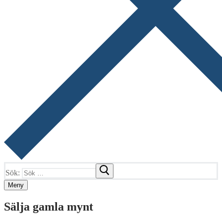
Sök:
Meny
Sälja gamla mynt