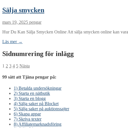
Sälja smycken
mars 19, 2025
pengar
Hur Du Kan Sälja Smycken Online Att sälja smycken online kan vara 
Läs mer →
Sidnumrering för inlägg
1
2
3
4
5
Nästa
99 sätt att Tjäna pengar på:
1) Betalda undersökningar
2) Starta en nätbutik
3) Starta en blogg
4) Sälja saker på Blocket
5) Sälja saker på auktionssajter
6) Skapa appar
7) Skriva texter
8) Affiliatemarknadsföring