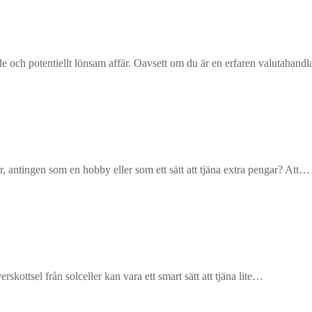
de och potentiellt lönsam affär. Oavsett om du är en erfaren valutahandl
r, antingen som en hobby eller som ett sätt att tjäna extra pengar? Att…
verskottsel från solceller kan vara ett smart sätt att tjäna lite…