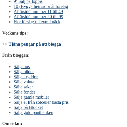
9) Sälj på loppis
10) Bygga hemsidor åt företag
Affärsidé nummer 11 till 49
Affärsidé nummer 50 till 99
Fler förslag till extraknäck
Veckans tips:
>>
Tjäna pengar på att blogga
Från bloggen:
Sälja hus
Sälja bilder
Sälja kryddor
Sälja valuta
Sälja saker
Sälja fonder
Sälja gamla mobiler
Sälja el från solceller bästa pris
Sälja på Blocket
Sälja guld pantbanken
Om sidan: