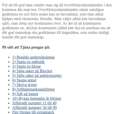
För att bli god man vänder man sig till överförmyndarnämnden i den
kommun där man bor. Överförmyndarnämnden måste nämligen
godkänna en och först sedan kan en huvudman, som man alltså
hjälper med ekonomin, föreslås. Man väljer alltså inte huvudman
själv, utan detta styr kommunen över. Är det så att kommunen
godkänner en, skickar kommunen (alltså inte du) en ansökan om att
ditt god mansskap ska godkännas till tingsrätten, som sedan slutligt
fastslår ditt god mansskap.
99 sätt att Tjäna pengar på:
1) Betalda undersökningar
2) Starta en nätbutik
3) Starta en blogg
4) Sälja saker på Blocket
5) Sälja saker på auktionssajter
6) Skapa appar
7) Skriva texter
8) Affiliatemarknadsföring
9) Sälj på loppis
10) Bygga hemsidor åt företag
Affärsidé nummer 11 till 49
Affärsidé nummer 50 till 99
Fler förslag till extraknäck