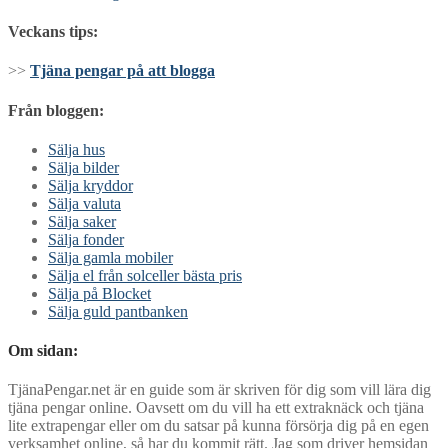
Veckans tips:
>>
Tjäna pengar på att blogga
Från bloggen:
Sälja hus
Sälja bilder
Sälja kryddor
Sälja valuta
Sälja saker
Sälja fonder
Sälja gamla mobiler
Sälja el från solceller bästa pris
Sälja på Blocket
Sälja guld pantbanken
Om sidan:
TjänaPengar.net är en guide som är skriven för dig som vill lära dig
tjäna pengar online. Oavsett om du vill ha ett extraknäck och tjäna
lite extrapengar eller om du satsar på kunna försörja dig på en egen
verksamhet online, så har du kommit rätt. Jag som driver hemsidan