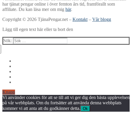
har tjänat pengar online i över femton års tid, framförallt som
affiliate. Du kan läsa mer om mig
här
.
Copyright © 2026 TjänaPengar.net –
Kontakt
–
Vår blogg
Lägg till egen text här eller ta bort den
Sök:
Knapp
Vi använder cookies för att se till att vi ger dig den bästa upplevelsen
på vår webbplats. Om du fortsätter att använda denna webbplats
kommer vi att anta att du godkänner detta.
Ok