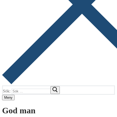
Sök:
Meny
God man