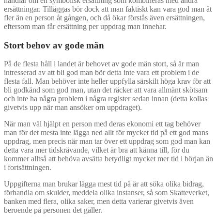
handlar om en symbolisk ersättning som kombineras med andra
ersättningar. Tilläggas bör dock att man faktiskt kan vara god man åt
fler än en person åt gången, och då ökar förstås även ersättningen,
eftersom man får ersättning per uppdrag man innehar.
Stort behov av gode män
På de flesta håll i landet är behovet av gode män stort, så är man
intresserad av att bli god man bör detta inte vara ett problem i de
flesta fall. Man behöver inte heller uppfylla särskilt höga krav för att
bli godkänd som god man, utan det räcker att vara allmänt skötsam
och inte ha några problem i några register sedan innan (detta kollas
givetvis upp när man ansöker om uppdraget).
När man väl hjälpt en person med deras ekonomi ett tag behöver
man för det mesta inte lägga ned allt för mycket tid på ett god mans
uppdrag, men precis när man tar över ett uppdrag som god man kan
detta vara mer tidskrävande, vilket är bra att känna till, för du
kommer alltså att behöva avsätta betydligt mycket mer tid i början än
i fortsättningen.
Uppgifterna man brukar lägga mest tid på är att söka olika bidrag,
förhandla om skulder, meddela olika instanser, så som Skatteverket,
banken med flera, olika saker, men detta varierar givetvis även
beroende på personen det gäller.