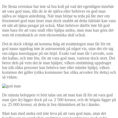
De flesta svenskar har inte så bra koll på vad det egentligen innebär
att vara god man, tills de är de själva eller behöver en god man
själva av någon anledning. När man börjar ta reda på lite mer om
fenomenet god man inser man dock snabbt att detta faktiskt kan vara
ett sätt att tjäna pengar på också. Man behöver därför inte bli god
man bara för att vara snäll eller hjälpa andra, utan man kan göra det
som ett extraknäck av rent ekonomiska skäl också.
Det är dock viktigt att komma ihåg att ersättningen man får för ett
god mans uppdrag inte är astronomisk på något vis, utan det rör sig
om några tusenlappar på sin höjd. Exakt vad man får i arvode, som
det kallas, och inte lön, för att vara god man, varierar dock stort. Det
beror dels på vem det är man hjälper, vilken omfattning uppdraget
har (då olika personer kan behöva mer eller mindre hjälp), vilken
kommun det gäller (olika kommuner har olika arvoden för detta) och
så vidare.
De minsta beloppen vi hört talas om att man kan få för att vara god
man (per år) ligger dock på ca. 2 500 kronor, och de högsta ligger på
ca. 25 000 kronor, så detta är bra riktmärken att ha i åtanke.
Man kan med andra ord inte leva på att vara god man, utan det