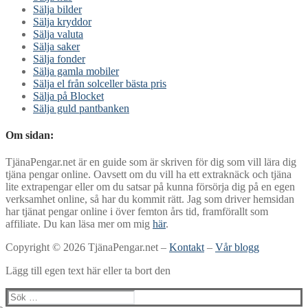
Sälja bilder
Sälja kryddor
Sälja valuta
Sälja saker
Sälja fonder
Sälja gamla mobiler
Sälja el från solceller bästa pris
Sälja på Blocket
Sälja guld pantbanken
Om sidan:
TjänaPengar.net är en guide som är skriven för dig som vill lära dig
tjäna pengar online. Oavsett om du vill ha ett extraknäck och tjäna
lite extrapengar eller om du satsar på kunna försörja dig på en egen
verksamhet online, så har du kommit rätt. Jag som driver hemsidan
har tjänat pengar online i över femton års tid, framförallt som
affiliate. Du kan läsa mer om mig
här
.
Copyright © 2026 TjänaPengar.net –
Kontakt
–
Vår blogg
Lägg till egen text här eller ta bort den
Sök: