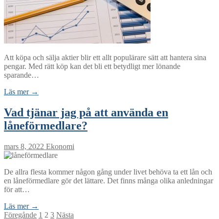
Att köpa och sälja aktier blir ett allt populärare sätt att hantera sina
pengar. Med rätt köp kan det bli ett betydligt mer lönande
sparande…
Läs mer →
Vad tjänar jag på att använda en
låneförmedlare?
mars 8, 2022
Ekonomi
De allra flesta kommer någon gång under livet behöva ta ett lån och
en låneförmedlare gör det lättare. Det finns många olika anledningar
för att…
Läs mer →
Sidnumrering
Föregånde
1
2
3
Nästa