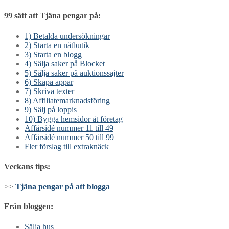
för
99 sätt att Tjäna pengar på:
inlägg
1) Betalda undersökningar
2) Starta en nätbutik
3) Starta en blogg
4) Sälja saker på Blocket
5) Sälja saker på auktionssajter
6) Skapa appar
7) Skriva texter
8) Affiliatemarknadsföring
9) Sälj på loppis
10) Bygga hemsidor åt företag
Affärsidé nummer 11 till 49
Affärsidé nummer 50 till 99
Fler förslag till extraknäck
Veckans tips:
>>
Tjäna pengar på att blogga
Från bloggen:
Sälja hus